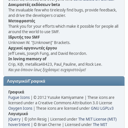
Δοκιμαστές εκδόσεων beta
The invaluable few who tirelessly find bugs, provide feedback,
and drive the developers crazier.
Μεταφραστές
Thank you for your efforts which make it possible for people all
around the world to use SMF.
Ιδρυτής του SMF
Unknown W. "[Unknown]" Brackets.
Αρχικοί οργανωτές έργου
Jeff Lewis, Joseph Fung, and David Recordon.
In loving memory of
Crip, K@, metallica48423, Paul_Pauline, and Rock Lee.
Και για όποιον ίσως ξεχάσαμε: ευχαριστούμε!
Λογισμικό/Γραφικά
Γραφικά
Fugue Icons
| © 2012 Yusuke Kamiyamane | These icons are
licensed under a Creative Commons Attribution 3.0 License
Oxygen Icons
| These icons are licensed under
GNU LGPLv3
Λογισμικό
JQuery
| © John Resig | Licensed under
The MIT License (MIT)
hoverIntent
| © Brian Cherne | Licensed under
The MIT