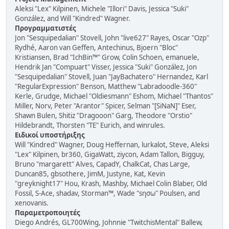
Aleksi "Lex" Kilpinen, Michele "Illori" Davis, Jessica "Suki"
González, and Will "Kindred" Wagner.
Προγραμματιστές
Jon "Sesquipedalian" Stovell, John "live627" Rayes, Oscar "Ozp"
Rydhé, Aaron van Geffen, Antechinus, Bjoern "Bloc"
Kristiansen, Brad "IchBin™" Grow, Colin Schoen, emanuele,
Hendrik Jan "Compuart" Visser, Jessica "Suki" González, Jon
"Sesquipedalian" Stovell, Juan "JayBachatero" Hernandez, Karl
"RegularExpression" Benson, Matthew "Labradoodle-360"
Kerle, Grudge, Michael "Oldiesmann" Eshom, Michael "Thantos"
Miller, Norv, Peter "Arantor" Spicer, Selman "[SiNaN]" Eser,
Shawn Bulen, Shitiz "Dragooon" Garg, Theodore "Orstio"
Hildebrandt, Thorsten "TE" Eurich, and winrules.
Ειδικοί υποστήριξης
Will "Kindred" Wagner, Doug Heffernan, lurkalot, Steve, Aleksi
"Lex" Kilpinen, br360, GigaWatt, ziycon, Adam Tallon, Bigguy,
Bruno "margarett" Alves, CapadY, ChalkCat, Chas Large,
Duncan85, gbsothere, JimM, Justyne, Kat, Kevin
"greyknight17" Hou, Krash, Mashby, Michael Colin Blaber, Old
Fossil, S-Ace, shadav, Storman™, Wade "sησω" Poulsen, and
xenovanis.
Παραμετροποιητές
Diego Andrés, GL700Wing, Johnnie "TwitchisMental" Ballew,