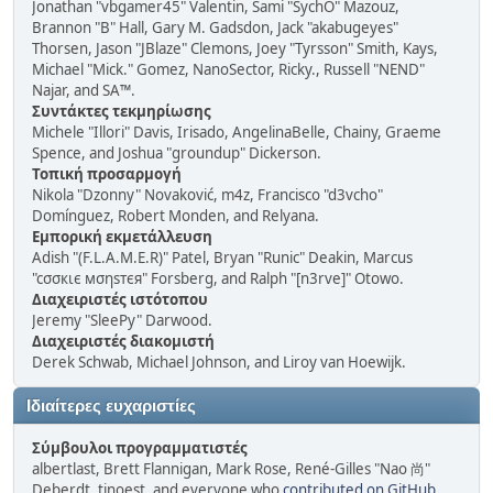
Jonathan "vbgamer45" Valentin, Sami "SychO" Mazouz,
Brannon "B" Hall, Gary M. Gadsdon, Jack "akabugeyes"
Thorsen, Jason "JBlaze" Clemons, Joey "Tyrsson" Smith, Kays,
Michael "Mick." Gomez, NanoSector, Ricky., Russell "NEND"
Najar, and SA™.
Συντάκτες τεκμηρίωσης
Michele "Illori" Davis, Irisado, AngelinaBelle, Chainy, Graeme
Spence, and Joshua "groundup" Dickerson.
Τοπική προσαρμογή
Nikola "Dzonny" Novaković, m4z, Francisco "d3vcho"
Domínguez, Robert Monden, and Relyana.
Εμπορική εκμετάλλευση
Adish "(F.L.A.M.E.R)" Patel, Bryan "Runic" Deakin, Marcus
"cσσкιє мσηѕтєя" Forsberg, and Ralph "[n3rve]" Otowo.
Διαχειριστές ιστότοπου
Jeremy "SleePy" Darwood.
Διαχειριστές διακομιστή
Derek Schwab, Michael Johnson, and Liroy van Hoewijk.
Ιδιαίτερες ευχαριστίες
Σύμβουλοι προγραμματιστές
albertlast, Brett Flannigan, Mark Rose, René-Gilles "Nao 尚"
Deberdt, tinoest, and everyone who
contributed on GitHub
.