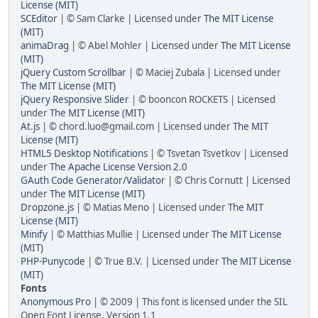
License (MIT)
SCEditor
| © Sam Clarke | Licensed under
The MIT License
(MIT)
animaDrag
| © Abel Mohler | Licensed under
The MIT License
(MIT)
jQuery Custom Scrollbar
| © Maciej Zubala | Licensed under
The MIT License (MIT)
jQuery Responsive Slider
| © booncon ROCKETS | Licensed
under
The MIT License (MIT)
At.js
| © chord.luo@gmail.com | Licensed under
The MIT
License (MIT)
HTML5 Desktop Notifications
| © Tsvetan Tsvetkov | Licensed
under
The Apache License Version 2.0
GAuth Code Generator/Validator
| © Chris Cornutt | Licensed
under
The MIT License (MIT)
Dropzone.js
| © Matias Meno | Licensed under
The MIT
License (MIT)
Minify
| © Matthias Mullie | Licensed under
The MIT License
(MIT)
PHP-Punycode
| © True B.V. | Licensed under
The MIT License
(MIT)
Fonts
Anonymous Pro
| © 2009 | This font is licensed under the SIL
Open Font License, Version 1.1