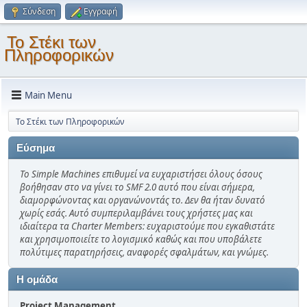
Σύνδεση
Εγγραφή
Το Στέκι των
Πληροφορικών
Main Menu
Το Στέκι των Πληροφορικών
Εύσημα
Το Simple Machines επιθυμεί να ευχαριστήσει όλους όσους
βοήθησαν στο να γίνει το SMF 2.0 αυτό που είναι σήμερα,
διαμορφώνοντας και οργανώνοντάς το. Δεν θα ήταν δυνατό
χωρίς εσάς. Αυτό συμπεριλαμβάνει τους χρήστες μας και
ιδιαίτερα τα Charter Members: ευχαριστούμε που εγκαθιστάτε
και χρησιμοποιείτε το λογισμικό καθώς και που υποβάλετε
πολύτιμες παρατηρήσεις, αναφορές σφαλμάτων, και γνώμες.
Η ομάδα
Project Management