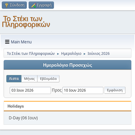
Σύνδεση
Εγγραφή
Το Στέκι των
Πληροφορικών
Main Menu
Το Στέκι των Πληροφορικών
Ημερολόγιο
Ιούνιος 2026
►
►
Ημερολόγιο Προσεχώς
Λίστα
Μήνας
Εβδομάδα
Προς
Holidays
D-Day (06 Ιουν)