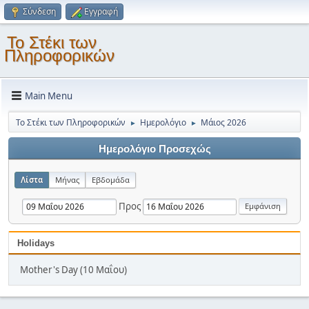
Σύνδεση
Εγγραφή
Το Στέκι των
Πληροφορικών
Main Menu
Το Στέκι των Πληροφορικών
Ημερολόγιο
Μάιος 2026
►
►
Ημερολόγιο Προσεχώς
Λίστα
Μήνας
Εβδομάδα
Προς
Holidays
Mother's Day (10 Μαΐου)