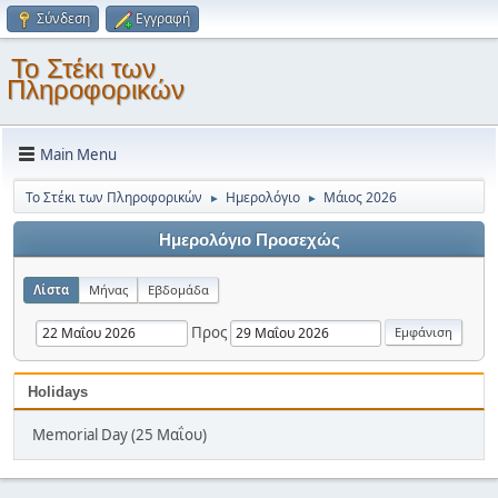
Σύνδεση
Εγγραφή
Το Στέκι των
Πληροφορικών
Main Menu
Το Στέκι των Πληροφορικών
Ημερολόγιο
Μάιος 2026
►
►
Ημερολόγιο Προσεχώς
Λίστα
Μήνας
Εβδομάδα
Προς
Holidays
Memorial Day (25 Μαΐου)