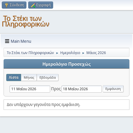
Σύνδεση
Εγγραφή
Το Στέκι των
Πληροφορικών
Main Menu
Το Στέκι των Πληροφορικών
Ημερολόγιο
Μάιος 2026
►
►
Ημερολόγιο Προσεχώς
Λίστα
Μήνας
Εβδομάδα
Προς
Δεν υπάρχουν γεγονότα προς εμφάνιση.