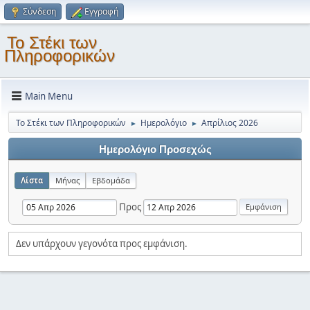
Σύνδεση
Εγγραφή
Το Στέκι των
Πληροφορικών
Main Menu
Το Στέκι των Πληροφορικών
Ημερολόγιο
Απρίλιος 2026
►
►
Ημερολόγιο Προσεχώς
Λίστα
Μήνας
Εβδομάδα
Προς
Δεν υπάρχουν γεγονότα προς εμφάνιση.