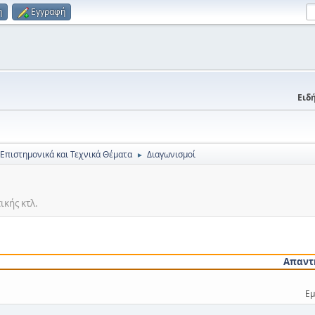
η
Εγγραφή
Ειδή
 Επιστημονικά και Τεχνικά Θέματα
Διαγωνισμοί
►
κής κτλ.
Απαντ
Εμ