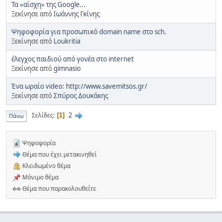
Τα «αίσχη» της Google...
Ξεκίνησε από
Ιωάννης Γκίνης
Ψηφοφορία για προσωπικό domain name στο sch.
Ξεκίνησε από
Loukritia
έλεγχος παιδιού από γονέα στο internet
Ξεκίνησε από
gimnasio
Ένα ωραίο video: http://www.savemitsos.gr/
Ξεκίνησε από
Σπύρος Δουκάκης
2
Σελίδες
1
Πάνω
Ψηφοφορία
Θέμα που έχει μετακινηθεί
Κλειδωμένο θέμα
Μόνιμο θέμα
Θέμα που παρακολουθείτε