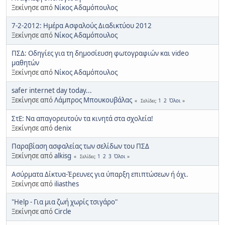
Ξεκίνησε από
Νίκος Αδαμόπουλος
7-2-2012: Ημέρα Ασφαλούς Διαδικτύου 2012
Ξεκίνησε από
Νίκος Αδαμόπουλος
ΠΣΔ: Οδηγίες για τη δημοσίευση φωτογραφιών και video
μαθητών
Ξεκίνησε από
Νίκος Αδαμόπουλος
safer internet day today...
Ξεκίνησε από
Λάμπρος Μπουκουβάλας
1
2
Όλοι
Σελίδες
ΣτΕ: Να απαγορευτούν τα κινητά στα σχολεία!
Ξεκίνησε από
denix
Παραβίαση ασφαλείας των σελίδων του ΠΣΔ
Ξεκίνησε από
alkisg
1
2
3
Όλοι
Σελίδες
Ασύρματα Δίκτυα-Έρευνες για ύπαρξη επιπτώσεων ή όχι.
Ξεκίνησε από
iliasthes
"Help - Για μια ζωή χωρίς τσιγάρο"
Ξεκίνησε από
Circle