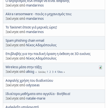
Ο αλγόριθμος RSA έπαψε να είναι ασφαλής
Ξεκίνησε από
mandarinos
Akira ransomware - ποιός ο μηχανισμός του;
Ξεκίνησε από
mandarinos
Το Taxisnet έπεσε γιά μερικές ώρες!
Ξεκίνησε από
mandarinos
Spam phishing chain email
Ξεκίνησε από
Νίκος Αδαμόπουλος
Επιβλαβής για την παιδική όραση η έκθεση σε 3D εικόνες
Ξεκίνησε από
Νίκος Αδαμόπουλος
Wireless μέσα στην τάξη;
Ξεκίνησε από
alkisg
1
2
3
4
Όλοι
Σελίδες
Ασφαλής χρήση του διαδικτύου
Ξεκίνησε από
odysseas
Ιδιαίτερα μαθήματα απο αγγελία - Βοήθεια!
Ξεκίνησε από
natalie-marie
Ανάφλεξη υπολογιστή