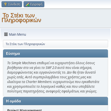
Σύνδεση
Εγγραφή
Το Στέκι των
Πληροφορικών
Main Menu
Το Στέκι των Πληροφορικών
Εύσημα
Το Simple Machines επιθυμεί να ευχαριστήσει όλους όσους
βοήθησαν στο να γίνει το SMF 2.0 αυτό που είναι σήμερα,
διαμορφώνοντας και οργανώνοντάς το. Δεν θα ήταν δυνατό
χωρίς εσάς. Αυτό συμπεριλαμβάνει τους χρήστες μας και
ιδιαίτερα τα Charter Members: ευχαριστούμε που εγκαθιστάτε
και χρησιμοποιείτε το λογισμικό καθώς και που υποβάλετε
πολύτιμες παρατηρήσεις, αναφορές σφαλμάτων, και γνώμες.
Η ομάδα
Project Management