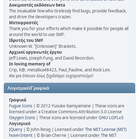
Δοκιμαστές εκδόσεων beta
The invaluable few who tirelessly find bugs, provide feedback,
and drive the developers crazier.
Μεταφραστές
Thank you for your efforts which make it possible for people all
around the world to use SMF.
Ιδρυτής του SMF
Unknown W. "[Unknown]" Brackets.
Αρχικοί οργανωτές έργου
Jeff Lewis, Joseph Fung, and David Recordon.
In loving memory of
Crip, K@, metallica48423, Paul_Pauline, and Rock Lee.
Και για όποιον ίσως ξεχάσαμε: ευχαριστούμε!
Λογισμικό/Γραφικά
Γραφικά
Fugue Icons
| © 2012 Yusuke Kamiyamane | These icons are
licensed under a Creative Commons Attribution 3.0 License
Oxygen Icons
| These icons are licensed under
GNU LGPLv3
Λογισμικό
JQuery
| © John Resig | Licensed under
The MIT License (MIT)
hoverIntent
| © Brian Cherne | Licensed under
The MIT