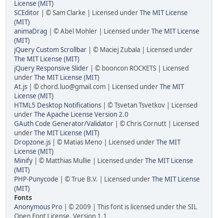
License (MIT)
SCEditor
| © Sam Clarke | Licensed under
The MIT License
(MIT)
animaDrag
| © Abel Mohler | Licensed under
The MIT License
(MIT)
jQuery Custom Scrollbar
| © Maciej Zubala | Licensed under
The MIT License (MIT)
jQuery Responsive Slider
| © booncon ROCKETS | Licensed
under
The MIT License (MIT)
At.js
| © chord.luo@gmail.com | Licensed under
The MIT
License (MIT)
HTML5 Desktop Notifications
| © Tsvetan Tsvetkov | Licensed
under
The Apache License Version 2.0
GAuth Code Generator/Validator
| © Chris Cornutt | Licensed
under
The MIT License (MIT)
Dropzone.js
| © Matias Meno | Licensed under
The MIT
License (MIT)
Minify
| © Matthias Mullie | Licensed under
The MIT License
(MIT)
PHP-Punycode
| © True B.V. | Licensed under
The MIT License
(MIT)
Fonts
Anonymous Pro
| © 2009 | This font is licensed under the SIL
Open Font License, Version 1.1