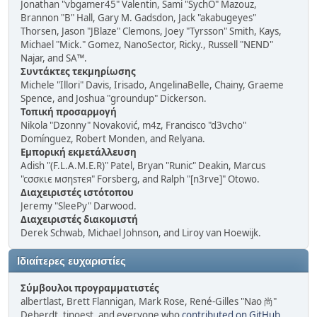
Jonathan "vbgamer45" Valentin, Sami "SychO" Mazouz,
Brannon "B" Hall, Gary M. Gadsdon, Jack "akabugeyes"
Thorsen, Jason "JBlaze" Clemons, Joey "Tyrsson" Smith, Kays,
Michael "Mick." Gomez, NanoSector, Ricky., Russell "NEND"
Najar, and SA™.
Συντάκτες τεκμηρίωσης
Michele "Illori" Davis, Irisado, AngelinaBelle, Chainy, Graeme
Spence, and Joshua "groundup" Dickerson.
Τοπική προσαρμογή
Nikola "Dzonny" Novaković, m4z, Francisco "d3vcho"
Domínguez, Robert Monden, and Relyana.
Εμπορική εκμετάλλευση
Adish "(F.L.A.M.E.R)" Patel, Bryan "Runic" Deakin, Marcus
"cσσкιє мσηѕтєя" Forsberg, and Ralph "[n3rve]" Otowo.
Διαχειριστές ιστότοπου
Jeremy "SleePy" Darwood.
Διαχειριστές διακομιστή
Derek Schwab, Michael Johnson, and Liroy van Hoewijk.
Ιδιαίτερες ευχαριστίες
Σύμβουλοι προγραμματιστές
albertlast, Brett Flannigan, Mark Rose, René-Gilles "Nao 尚"
Deberdt, tinoest, and everyone who
contributed on GitHub
.