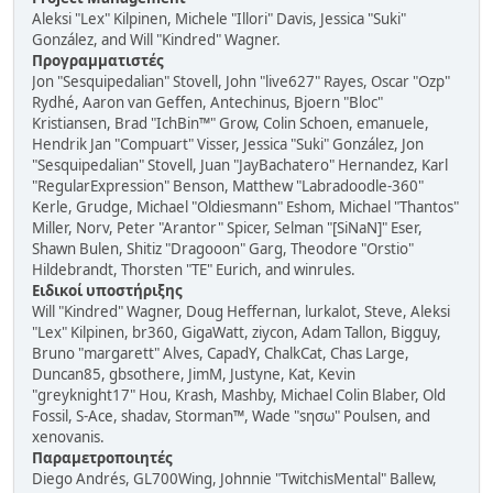
Aleksi "Lex" Kilpinen, Michele "Illori" Davis, Jessica "Suki"
González, and Will "Kindred" Wagner.
Προγραμματιστές
Jon "Sesquipedalian" Stovell, John "live627" Rayes, Oscar "Ozp"
Rydhé, Aaron van Geffen, Antechinus, Bjoern "Bloc"
Kristiansen, Brad "IchBin™" Grow, Colin Schoen, emanuele,
Hendrik Jan "Compuart" Visser, Jessica "Suki" González, Jon
"Sesquipedalian" Stovell, Juan "JayBachatero" Hernandez, Karl
"RegularExpression" Benson, Matthew "Labradoodle-360"
Kerle, Grudge, Michael "Oldiesmann" Eshom, Michael "Thantos"
Miller, Norv, Peter "Arantor" Spicer, Selman "[SiNaN]" Eser,
Shawn Bulen, Shitiz "Dragooon" Garg, Theodore "Orstio"
Hildebrandt, Thorsten "TE" Eurich, and winrules.
Ειδικοί υποστήριξης
Will "Kindred" Wagner, Doug Heffernan, lurkalot, Steve, Aleksi
"Lex" Kilpinen, br360, GigaWatt, ziycon, Adam Tallon, Bigguy,
Bruno "margarett" Alves, CapadY, ChalkCat, Chas Large,
Duncan85, gbsothere, JimM, Justyne, Kat, Kevin
"greyknight17" Hou, Krash, Mashby, Michael Colin Blaber, Old
Fossil, S-Ace, shadav, Storman™, Wade "sησω" Poulsen, and
xenovanis.
Παραμετροποιητές
Diego Andrés, GL700Wing, Johnnie "TwitchisMental" Ballew,