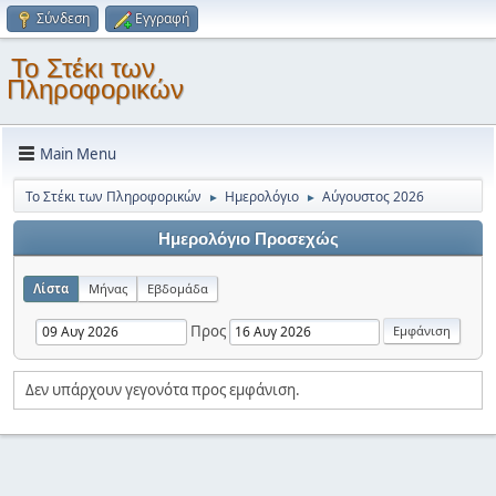
Σύνδεση
Εγγραφή
Το Στέκι των
Πληροφορικών
Main Menu
Το Στέκι των Πληροφορικών
Ημερολόγιο
Αύγουστος 2026
►
►
Ημερολόγιο Προσεχώς
Λίστα
Μήνας
Εβδομάδα
Προς
Δεν υπάρχουν γεγονότα προς εμφάνιση.