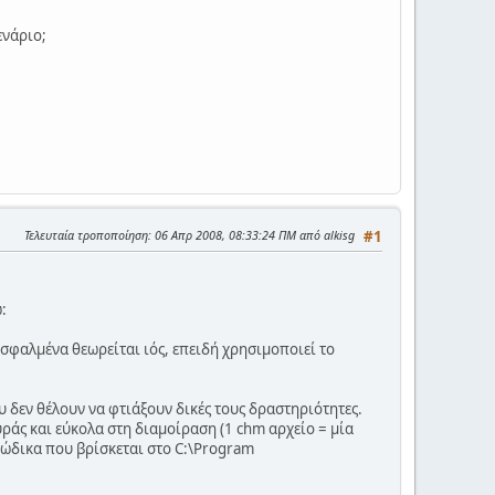
ενάριο;
Τελευταία τροποποίηση
: 06 Απρ 2008, 08:33:24 ΠΜ από alkisg
#1
:
εσφαλμένα θεωρείται ιός, επειδή χρησιμοποιεί το
υ δεν θέλουν να φτιάξουν δικές τους δραστηριότητες.
υράς και εύκολα στη διαμοίραση (1 chm αρχείο = μία
 κώδικα που βρίσκεται στο C:\Program