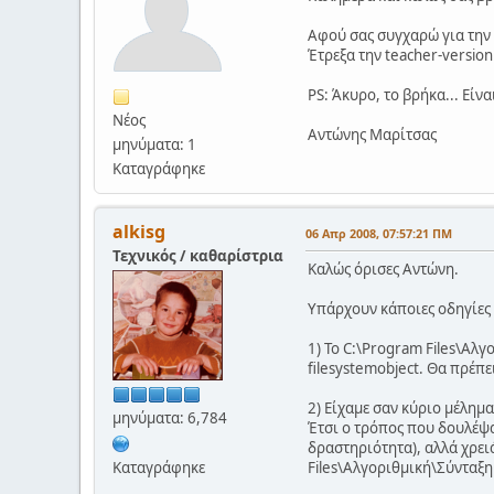
Αφού σας συγχαρώ για την 
Έτρεξα την teacher-version
PS: Άκυρο, το βρήκα... Είνα
Νέος
Αντώνης Μαρίτσας
μηνύματα: 1
Καταγράφηκε
alkisg
06 Απρ 2008, 07:57:21 ΠΜ
Τεχνικός / καθαρίστρια
Καλώς όρισες Αντώνη.
Υπάρχουν κάποιες οδηγίες
1) Το C:\Program Files\Αλ
filesystemobject. Θα πρέπε
2) Είχαμε σαν κύριο μέλημ
μηνύματα: 6,784
Έτσι ο τρόπος που δουλέψα
δραστηριότητα), αλλά χρει
Καταγράφηκε
Files\Αλγοριθμική\Σύνταξη