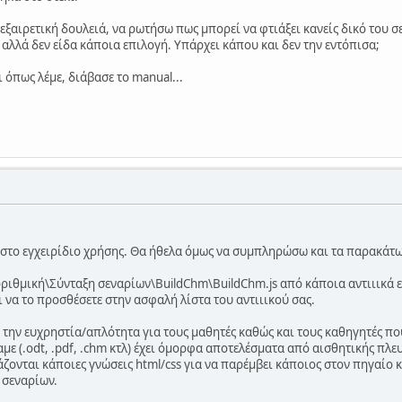
εξαιρετική δουλειά, να ρωτήσω πως μπορεί να φτιάξει κανείς δικό του σ
 αλλά δεν είδα κάποια επιλογή. Υπάρχει κάπου και δεν την εντόπισα;
ι όπως λέμε, διάβασε το manual...
 στο εγχειρίδιο χρήσης. Θα ήθελα όμως να συμπληρώσω και τα παρακάτω
γοριθμική\Σύνταξη σεναρίων\BuildChm\BuildChm.js από κάποια αντιιικά 
ι να το προσθέσετε στην ασφαλή λίστα του αντιιικού σας.
α την ευχρηστία/απλότητα για τους μαθητές καθώς και τους καθηγητές πο
με (.odt, .pdf, .chm κτλ) έχει όμορφα αποτελέσματα από αισθητικής πλε
άζονται κάποιες γνώσεις html/css για να παρέμβει κάποιος στον πηγαίο
 σεναρίων.