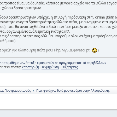
 τρόπος είναι να δουλεύει κάποιος με word αρχεία για τα φύλλα εργασίας
ου χώρου δραστηριοτήτων.
χώρου δραστηριοτήτων υπάρχει η επιλογή "Πρόσβαση στην online βάση 
 κοινότητα αναρτά δραστηριότητες εδώ στο στέκι, με συνημμένα στα μην
α), τότε θα αναπτυχθεί ένα ειδικό interface μεταξύ στο στέκι και στο 
αι οργανωμένες ανά θεματική ενότητα κτλ.
τε τις δραστηριότητές σας εδώ, θα μπορούμε όλοι να έχουμε πρόσβαση σε
μαθήματα).
ε όρεξη για υλοποίηση πείτε μου! Php/MySQL/Javascript!
)
για το μάθημα «Ανάπτυξη εφαρμογών σε προγραμματιστικό περιβάλλον»
cripts/Επόπτη:
Υποστήριξη
-
Τεκμηρίωση
-
Συζητήσεις
και Προγραμματισμός
Πώς φτιάχνω δικά μου σενάρια στην Αλγοριθμική;
►