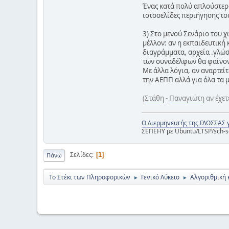
Ένας κατά πολύ απλούστερος
ιστοσελίδες περιήγησης τ
3) Στο μενού Σενάριο του 
μέλλον: αν η εκπαιδευτική
διαγράμματα, αρχεία .γλώσσ
των συναδέλφων θα φαίνοντ
Με άλλα λόγια, αν αναρτεί
την ΑΕΠΠ αλλά για όλα τα 
(
Στάθη
-
Παναγιώτη
αν έχετ
Ο Διερμηνευτής της ΓΛΩΣΣΑΣ 
ΣΕΠΕΗΥ με Ubuntu/LTSP/sch-s
Σελίδες
1
Πάνω
Το Στέκι των Πληροφορικών
Γενικό Λύκειο
Αλγοριθμική 
►
►