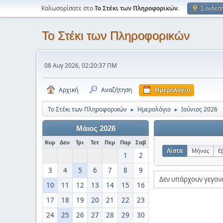
Καλωσορίσατε στο
Το Στέκι των Πληροφορικών
.
Σύνδεσ
Το Στέκι των Πληροφορικών
08 Αυγ 2026, 02:20:37 ΠΜ
Αρχική
Αναζήτηση
Ημερολόγιο
Το Στέκι των Πληροφορικών
Ημερολόγιο
Ιούνιος 2026
►
►
Μάιος 2026
Κυρ
Δευ
Τρι
Τετ
Πεμ
Παρ
Σαβ
Λίστα
Μήνας
Ε
1
2
3
4
5
6
7
8
9
Δεν υπάρχουν γεγον
10
11
12
13
14
15
16
17
18
19
20
21
22
23
24
25
26
27
28
29
30