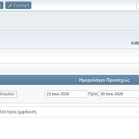
η
Εγγραφή
Ειδή
Ημερολόγιο Προσεχώς
Προς
βδομάδα
ότα προς εμφάνιση.