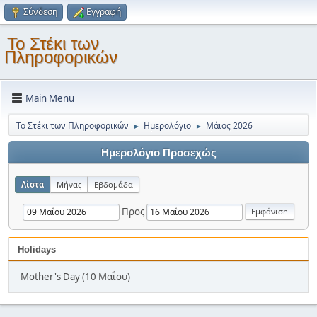
Σύνδεση
Εγγραφή
Το Στέκι των
Πληροφορικών
Main Menu
Το Στέκι των Πληροφορικών
Ημερολόγιο
Μάιος 2026
►
►
Ημερολόγιο Προσεχώς
Λίστα
Μήνας
Εβδομάδα
Προς
Holidays
Mother's Day (10 Μαΐου)