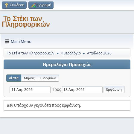
Σύνδεση
Εγγραφή
Το Στέκι των
Πληροφορικών
Main Menu
Το Στέκι των Πληροφορικών
Ημερολόγιο
Απρίλιος 2026
►
►
Ημερολόγιο Προσεχώς
Λίστα
Μήνας
Εβδομάδα
Προς
Δεν υπάρχουν γεγονότα προς εμφάνιση.