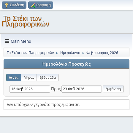
Σύνδεση
Εγγραφή
Το Στέκι των
Πληροφορικών
Main Menu
Το Στέκι των Πληροφορικών
Ημερολόγιο
Φεβρουάριος 2026
►
►
Ημερολόγιο Προσεχώς
Λίστα
Μήνας
Εβδομάδα
Προς
Δεν υπάρχουν γεγονότα προς εμφάνιση.