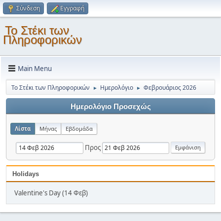
Σύνδεση
Εγγραφή
Το Στέκι των
Πληροφορικών
Main Menu
Το Στέκι των Πληροφορικών
Ημερολόγιο
Φεβρουάριος 2026
►
►
Ημερολόγιο Προσεχώς
Λίστα
Μήνας
Εβδομάδα
Προς
Holidays
Valentine's Day (14 Φεβ)