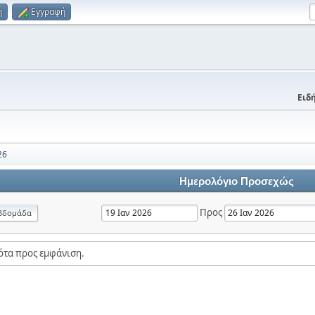
η
Εγγραφή
Ειδή
26
Ημερολόγιο Προσεχώς
Προς
βδομάδα
ότα προς εμφάνιση.