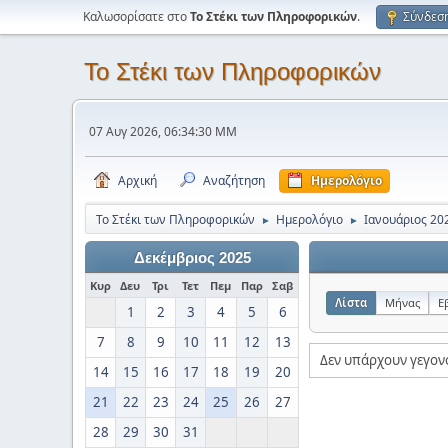
Καλωσορίσατε στο
Το Στέκι των Πληροφορικών
.
Σύνδεσ
Το Στέκι των Πληροφορικών
07 Αυγ 2026, 06:34:30 ΜΜ
Αρχική
Αναζήτηση
Ημερολόγιο
Το Στέκι των Πληροφορικών
Ημερολόγιο
Ιανουάριος 20
►
►
Δεκέμβριος 2025
Κυρ
Δευ
Τρι
Τετ
Πεμ
Παρ
Σαβ
Λίστα
Μήνας
Ε
1
2
3
4
5
6
7
8
9
10
11
12
13
Δεν υπάρχουν γεγον
14
15
16
17
18
19
20
21
22
23
24
25
26
27
28
29
30
31