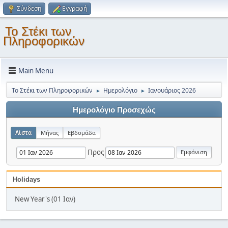
Σύνδεση
Εγγραφή
Το Στέκι των
Πληροφορικών
Main Menu
Το Στέκι των Πληροφορικών
Ημερολόγιο
Ιανουάριος 2026
►
►
Ημερολόγιο Προσεχώς
Λίστα
Μήνας
Εβδομάδα
Προς
Holidays
New Year's (01 Ιαν)