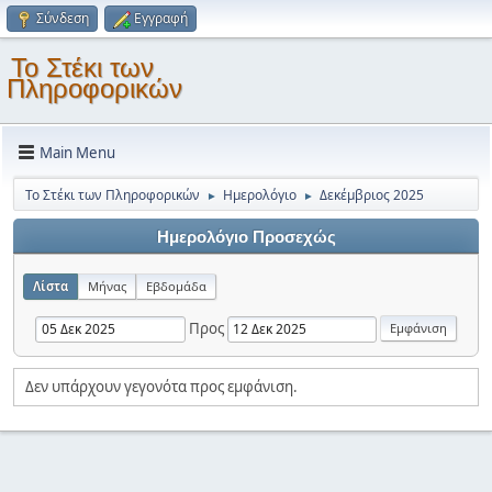
Σύνδεση
Εγγραφή
Το Στέκι των
Πληροφορικών
Main Menu
Το Στέκι των Πληροφορικών
Ημερολόγιο
Δεκέμβριος 2025
►
►
Ημερολόγιο Προσεχώς
Λίστα
Μήνας
Εβδομάδα
Προς
Δεν υπάρχουν γεγονότα προς εμφάνιση.