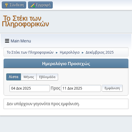
Σύνδεση
Εγγραφή
Το Στέκι των
Πληροφορικών
Main Menu
Το Στέκι των Πληροφορικών
Ημερολόγιο
Δεκέμβριος 2025
►
►
Ημερολόγιο Προσεχώς
Λίστα
Μήνας
Εβδομάδα
Προς
Δεν υπάρχουν γεγονότα προς εμφάνιση.