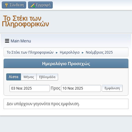
Σύνδεση
Εγγραφή
Το Στέκι των
Πληροφορικών
Main Menu
Το Στέκι των Πληροφορικών
Ημερολόγιο
Νοέμβριος 2025
►
►
Ημερολόγιο Προσεχώς
Λίστα
Μήνας
Εβδομάδα
Προς
Δεν υπάρχουν γεγονότα προς εμφάνιση.