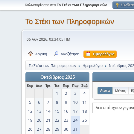
Καλωσορίσατε στο
Το Στέκι των Πληροφορικών
.
Σύνδεσ
Το Στέκι των Πληροφορικών
06 Αυγ 2026, 03:34:05 ΠΜ
Αρχική
Αναζήτηση
Ημερολόγιο
Το Στέκι των Πληροφορικών
Ημερολόγιο
Νοέμβριος 20
►
►
Οκτώβριος 2025
Κυρ
Δευ
Τρι
Τετ
Πεμ
Παρ
Σαβ
Λίστα
Μήνας
Ε
1
2
3
4
5
6
7
8
9
10
11
Δεν υπάρχουν γεγον
12
13
14
15
16
17
18
19
20
21
22
23
24
25
26
27
28
29
30
31