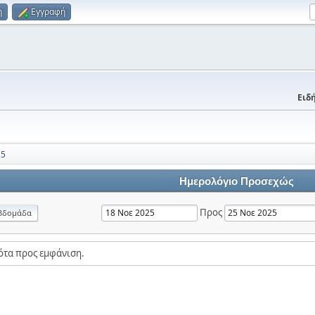
η
Εγγραφή
Ειδή
25
Ημερολόγιο Προσεχώς
Προς
βδομάδα
ότα προς εμφάνιση.