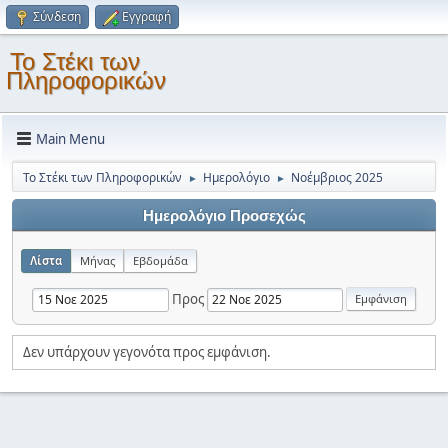
Σύνδεση
Εγγραφή
Το Στέκι των
Πληροφορικών
Main Menu
Το Στέκι των Πληροφορικών
Ημερολόγιο
Νοέμβριος 2025
►
►
Ημερολόγιο Προσεχώς
Λίστα
Μήνας
Εβδομάδα
Προς
Δεν υπάρχουν γεγονότα προς εμφάνιση.