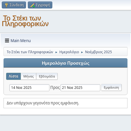
Σύνδεση
Εγγραφή
Το Στέκι των
Πληροφορικών
Main Menu
Το Στέκι των Πληροφορικών
Ημερολόγιο
Νοέμβριος 2025
►
►
Ημερολόγιο Προσεχώς
Λίστα
Μήνας
Εβδομάδα
Προς
Δεν υπάρχουν γεγονότα προς εμφάνιση.