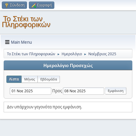
Σύνδεση
Εγγραφή
Το Στέκι των
Πληροφορικών
Main Menu
Το Στέκι των Πληροφορικών
Ημερολόγιο
Νοέμβριος 2025
►
►
Ημερολόγιο Προσεχώς
Λίστα
Μήνας
Εβδομάδα
Προς
Δεν υπάρχουν γεγονότα προς εμφάνιση.