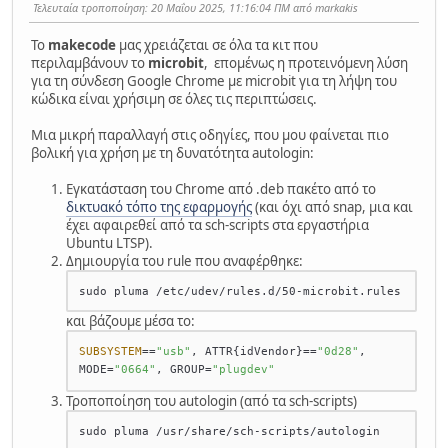
Τελευταία τροποποίηση
: 20 Μαΐου 2025, 11:16:04 ΠΜ από markakis
Το
makecode
μας χρειάζεται σε όλα τα κιτ που
περιλαμβάνουν το
microbit
, επομένως η προτεινόμενη λύση
για τη σύνδεση Google Chrome με microbit για τη λήψη του
κώδικα είναι χρήσιμη σε όλες τις περιπτώσεις.
Μια μικρή παραλλαγή στις οδηγίες, που μου φαίνεται πιο
βολική για χρήση με τη δυνατότητα autologin:
Εγκατάσταση του Chrome από .deb πακέτο από το
δικτυακό τόπο της εφαρμογής
(και όχι από snap, μια και
έχει αφαιρεθεί από τα sch-scripts στα εργαστήρια
Ubuntu LTSP).
Δημιουργία του rule που αναφέρθηκε:
και βάζουμε μέσα το:
SUBSYSTEM
==
"usb"
, ATTR{idVendor}==
"0d28"
, 
MODE=
"0664"
, GROUP=
"plugdev"
Τροποποίηση του autologin (από τα sch-scripts)