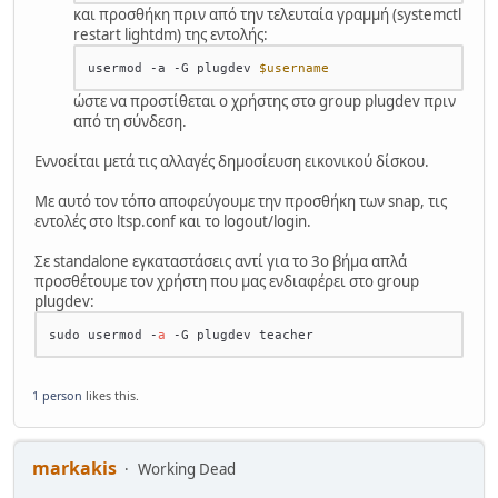
και προσθήκη πριν από την τελευταία γραμμή (systemctl
restart lightdm) της εντολής:
usermod -a -G plugdev 
$username
ώστε να προστίθεται ο χρήστης στο group plugdev πριν
από τη σύνδεση.
Εννοείται μετά τις αλλαγές δημοσίευση εικονικού δίσκου.
Με αυτό τον τόπο αποφεύγουμε την προσθήκη των snap, τις
εντολές στο ltsp.conf και το logout/login.
Σε standalone εγκαταστάσεις αντί για το 3ο βήμα απλά
προσθέτουμε τον χρήστη που μας ενδιαφέρει στο group
plugdev:
sudo usermod -
a
1 person
likes this.
markakis
Working Dead