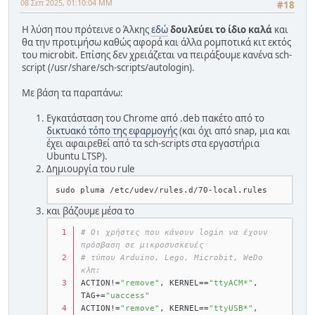
08 Σεπ 2025, 01:10:04 ΜΜ
#18
Η λύση που πρότεινε ο Άλκης
εδώ
δουλεύει το ίδιο καλά
και
θα την προτιμήσω καθώς αφορά και άλλα ρομποτικά κιτ εκτός
του microbit. Επίσης δεν χρειάζεται να πειράξουμε κανένα sch-
script (/usr/share/sch-scripts/autologin).
Με βάση τα παραπάνω:
Εγκατάσταση του Chrome από .deb πακέτο από το
δικτυακό τόπο της εφαρμογής
(και όχι από snap, μια και
έχει αφαιρεθεί από τα sch-scripts στα εργαστήρια
Ubuntu LTSP).
Δημιουργία του rule
και βάζουμε μέσα το
# Οι χρήστες που κάνουν login να έχουν 
πρόσβαση σε μικροσυσκευές
# τύπου Arduino, Lego, Microbit, WeDo 
κλπ:
ACTION!=
"remove"
, KERNEL==
"ttyACM*"
, 
TAG+=
"uaccess"
ACTION!=
"remove"
, KERNEL==
"ttyUSB*"
, 