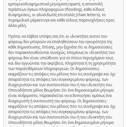
εμπορικοδιαφημιστικά μηνύματα (spam), η αποστολή
τεράστιων όγκων πληροφοριών (flooding), κάθε είδους
διαφημίσεις, οι αλυσιδωτές επιστολές (chain letters), το
πυραμιδικό μάρκετινγκ και κάθε είδους παρενοχλήσεις προς
άλλα μέλη.
Πρέπει να λάβετε υπόψη σας ότι οι ιδιοκτήτες αυτού του
φόρουμ δεν μπορούν να επαληθεύσουν την εγκυρότητα της
κάθε δημοσίευσης. Επίσης, μην ξεχνάτε ότι οι δημοσιεύσεις
δεν παρακολουθούνται συνεχώς, επομένως οι ιδιοκτήτες του
φόρουμ δεν είναι υπεύθυνοι για το όποιο περιεχόμενο τους
και δεν εγγυώνται την ακρίβεια, πληρότητα ή τη χρησιμότητα
των παρατιθέμενων πληροφοριών. Οι δημοσιεύσεις
εκφράζουν τις απόψεις του μέλους που τις συνέγραψε και όχι
απαραίτητα τις απόψεις του συγκεκριμένου φόρουμ, των
διαχειριστών και των συντονιστών του ή του ιδιοκτήτη του.
Οποιοδήποτε μέλος θεωρήσει ότι ένα δημοσιευμένο μήνυμα
είναι ανάρμοστο, παρακαλείται να ειδοποιήσει αμέσως ένα
διαχειριστή ή συντονιστή του φόρουμ. Οι δημοσιεύσεις
εκφράζουν τις απόψεις του μέλους που τις συνέγραψε και όχι
απαραίτητα τις απόψεις του συγκεκριμένου φόρουμ, των
διαχειριστών και των συντονιστών του ή του ιδιοκτήτη του.
Οποιοδήποτε μέλος θεωρήσει ότι ένα δημοσιευμένο μήνυμα