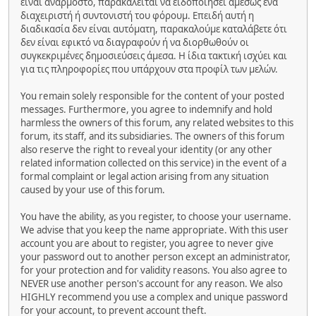
είναι ανάρμοστο, παρακαλείται να ειδοποιήσει αμέσως ένα
διαχειριστή ή συντονιστή του φόρουμ. Επειδή αυτή η
διαδικασία δεν είναι αυτόματη, παρακαλούμε καταλάβετε ότι
δεν είναι εφικτό να διαγραφούν ή να διορθωθούν οι
συγκεκριμένες δημοσιεύσεις άμεσα. Η ίδια τακτική ισχύει και
για τις πληροφορίες που υπάρχουν στα προφίλ των μελών.
You remain solely responsible for the content of your posted
messages. Furthermore, you agree to indemnify and hold
harmless the owners of this forum, any related websites to this
forum, its staff, and its subsidiaries. The owners of this forum
also reserve the right to reveal your identity (or any other
related information collected on this service) in the event of a
formal complaint or legal action arising from any situation
caused by your use of this forum.
You have the ability, as you register, to choose your username.
We advise that you keep the name appropriate. With this user
account you are about to register, you agree to never give
your password out to another person except an administrator,
for your protection and for validity reasons. You also agree to
NEVER use another person's account for any reason. We also
HIGHLY recommend you use a complex and unique password
for your account, to prevent account theft.