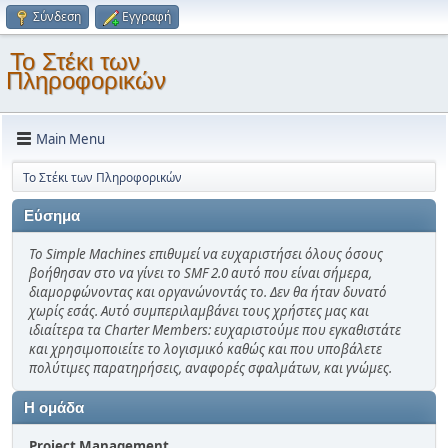
Σύνδεση
Εγγραφή
Το Στέκι των
Πληροφορικών
Main Menu
Το Στέκι των Πληροφορικών
Εύσημα
Το Simple Machines επιθυμεί να ευχαριστήσει όλους όσους
βοήθησαν στο να γίνει το SMF 2.0 αυτό που είναι σήμερα,
διαμορφώνοντας και οργανώνοντάς το. Δεν θα ήταν δυνατό
χωρίς εσάς. Αυτό συμπεριλαμβάνει τους χρήστες μας και
ιδιαίτερα τα Charter Members: ευχαριστούμε που εγκαθιστάτε
και χρησιμοποιείτε το λογισμικό καθώς και που υποβάλετε
πολύτιμες παρατηρήσεις, αναφορές σφαλμάτων, και γνώμες.
Η ομάδα
Project Management