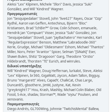
Aleksi "Lex" Kilpinen, Michele "Illori" Davis, Jessica "Suki"
González, and Will "Kindred" Wagner.
Προγραμματιστές
Jon "Sesquipedalian" Stovell, John "live627" Rayes, Oscar "Ozp"
Rydhé, Aaron van Geffen, Antechinus, Bjoern "Bloc"
Kristiansen, Brad "IchBin™" Grow, Colin Schoen, emanuele,
Hendrik Jan "Compuart" Visser, Jessica "Suki" González, Jon
"Sesquipedalian" Stovell, Juan "JayBachatero" Hernandez, Karl
"RegularExpression" Benson, Matthew "Labradoodle-360"
Kerle, Grudge, Michael "Oldiesmann" Eshom, Michael "Thantos"
Miller, Norv, Peter "Arantor" Spicer, Selman "[SiNaN]" Eser,
Shawn Bulen, Shitiz "Dragooon" Garg, Theodore "Orstio"
Hildebrandt, Thorsten "TE" Eurich, and winrules.
Ειδικοί υποστήριξης
Will "Kindred" Wagner, Doug Heffernan, lurkalot, Steve, Aleksi
"Lex" Kilpinen, br360, GigaWatt, ziycon, Adam Tallon, Bigguy,
Bruno "margarett" Alves, CapadY, ChalkCat, Chas Large,
Duncan85, gbsothere, JimM, Justyne, Kat, Kevin
"greyknight17" Hou, Krash, Mashby, Michael Colin Blaber, Old
Fossil, S-Ace, shadav, Storman™, Wade "sησω" Poulsen, and
xenovanis.
Παραμετροποιητές
Diego Andrés, GL700Wing, Johnnie "TwitchisMental" Ballew,