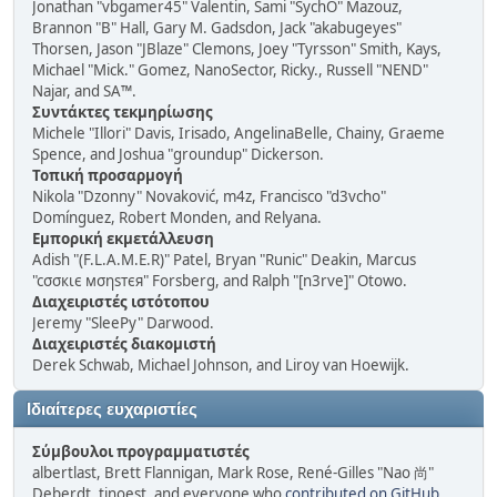
Jonathan "vbgamer45" Valentin, Sami "SychO" Mazouz,
Brannon "B" Hall, Gary M. Gadsdon, Jack "akabugeyes"
Thorsen, Jason "JBlaze" Clemons, Joey "Tyrsson" Smith, Kays,
Michael "Mick." Gomez, NanoSector, Ricky., Russell "NEND"
Najar, and SA™.
Συντάκτες τεκμηρίωσης
Michele "Illori" Davis, Irisado, AngelinaBelle, Chainy, Graeme
Spence, and Joshua "groundup" Dickerson.
Τοπική προσαρμογή
Nikola "Dzonny" Novaković, m4z, Francisco "d3vcho"
Domínguez, Robert Monden, and Relyana.
Εμπορική εκμετάλλευση
Adish "(F.L.A.M.E.R)" Patel, Bryan "Runic" Deakin, Marcus
"cσσкιє мσηѕтєя" Forsberg, and Ralph "[n3rve]" Otowo.
Διαχειριστές ιστότοπου
Jeremy "SleePy" Darwood.
Διαχειριστές διακομιστή
Derek Schwab, Michael Johnson, and Liroy van Hoewijk.
Ιδιαίτερες ευχαριστίες
Σύμβουλοι προγραμματιστές
albertlast, Brett Flannigan, Mark Rose, René-Gilles "Nao 尚"
Deberdt, tinoest, and everyone who
contributed on GitHub
.