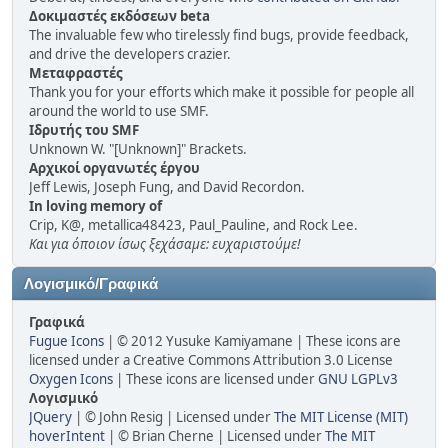
Δοκιμαστές εκδόσεων beta
The invaluable few who tirelessly find bugs, provide feedback,
and drive the developers crazier.
Μεταφραστές
Thank you for your efforts which make it possible for people all
around the world to use SMF.
Ιδρυτής του SMF
Unknown W. "[Unknown]" Brackets.
Αρχικοί οργανωτές έργου
Jeff Lewis, Joseph Fung, and David Recordon.
In loving memory of
Crip, K@, metallica48423, Paul_Pauline, and Rock Lee.
Και για όποιον ίσως ξεχάσαμε: ευχαριστούμε!
Λογισμικό/Γραφικά
Γραφικά
Fugue Icons
| © 2012 Yusuke Kamiyamane | These icons are
licensed under a Creative Commons Attribution 3.0 License
Oxygen Icons
| These icons are licensed under
GNU LGPLv3
Λογισμικό
JQuery
| © John Resig | Licensed under
The MIT License (MIT)
hoverIntent
| © Brian Cherne | Licensed under
The MIT