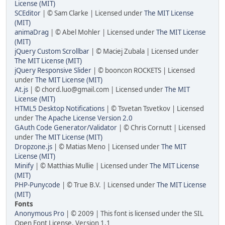
License (MIT)
SCEditor
| © Sam Clarke | Licensed under
The MIT License
(MIT)
animaDrag
| © Abel Mohler | Licensed under
The MIT License
(MIT)
jQuery Custom Scrollbar
| © Maciej Zubala | Licensed under
The MIT License (MIT)
jQuery Responsive Slider
| © booncon ROCKETS | Licensed
under
The MIT License (MIT)
At.js
| © chord.luo@gmail.com | Licensed under
The MIT
License (MIT)
HTML5 Desktop Notifications
| © Tsvetan Tsvetkov | Licensed
under
The Apache License Version 2.0
GAuth Code Generator/Validator
| © Chris Cornutt | Licensed
under
The MIT License (MIT)
Dropzone.js
| © Matias Meno | Licensed under
The MIT
License (MIT)
Minify
| © Matthias Mullie | Licensed under
The MIT License
(MIT)
PHP-Punycode
| © True B.V. | Licensed under
The MIT License
(MIT)
Fonts
Anonymous Pro
| © 2009 | This font is licensed under the SIL
Open Font License, Version 1.1